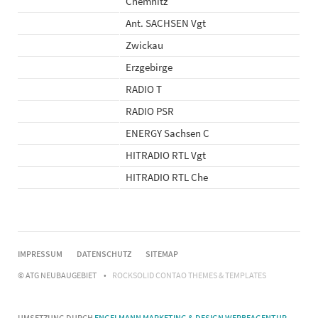
Chemnitz
Ant. SACHSEN Vgt
Zwickau
Erzgebirge
RADIO T
RADIO PSR
ENERGY Sachsen C
HITRADIO RTL Vgt
HITRADIO RTL Che
NAVIGATION
IMPRESSUM
DATENSCHUTZ
SITEMAP
ÜBERSPRINGEN
© ATG NEUBAUGEBIET
ROCKSOLID CONTAO THEMES & TEMPLATES
UMSETZUNG DURCH
ENGELMANN MARKETING & DESIGN WERBEAGENTUR